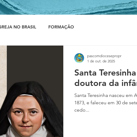
GREJA NO BRASIL
FORMAÇÃO
pascomdiocesepropr
1 de out. de 2025
Santa Teresinha
doutora da infân
Santa Teresinha nasceu em A
1873, e faleceu em 30 de se
cedo...