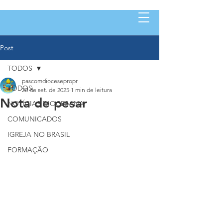
Post
TODOS
pascomdiocesepropr
TODOS
20 de set. de 2025
1 min de leitura
Nota de pesar
NOTÍCIAS DIOCESANA
COMUNICADOS
IGREJA NO BRASIL
FORMAÇÃO