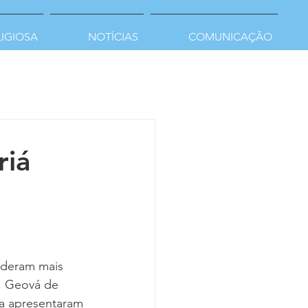
LIGIOSA
NOTÍCIAS
COMUNICAÇÃO
riá
 deram mais 
, Geová de 
a apresentaram 