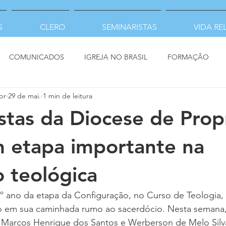
S
CLERO
SEMINARISTAS
VIDA RE
COMUNICADOS
IGREJA NO BRASIL
FORMAÇÃO
pr
29 de mai.
1 min de leitura
stas da Diocese de Prop
 etapa importante na
 teológica
4º ano da etapa da Configuração, no Curso de Teologia,
o em sua caminhada rumo ao sacerdócio. Nesta semana
, Marcos Henrique dos Santos e Werberson de Melo Silv