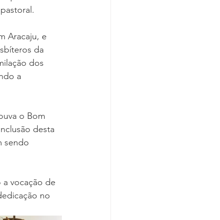
pastoral.
 Aracaju, e 
sbíteros da 
milação dos 
ndo a 
louva o Bom 
nclusão desta 
m sendo 
 a vocação de 
dedicação no 