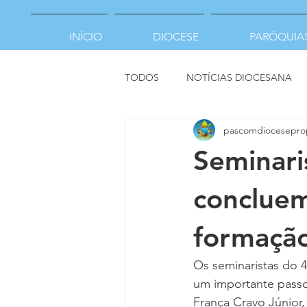
INÍCIO
DIOCESE
PARÓQUIA
TODOS
NOTÍCIAS DIOCESANA
pascomdiocesepro
Seminari
concluem
formação
Os seminaristas do 
um importante pass
França Cravo Júnior