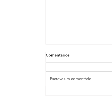
Comentários
Escreva um comentário
Clero da Diocese de Propriá
celebra o Dia do Padre em
Porto da Folha