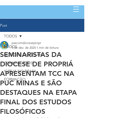
Post
TODOS
pascomdiocesepropr
TODOS
5 de dez. de 2025
1 min de leitura
SEMINARISTAS DA
NOTÍCIAS DIOCESANA
DIOCESE DE PROPRIÁ
COMUNICADOS
IGREJA NO BRASIL
APRESENTAM TCC NA
FORMAÇÃO
PUC MINAS E SÃO
DESTAQUES NA ETAPA
FINAL DOS ESTUDOS
FILOSÓFICOS