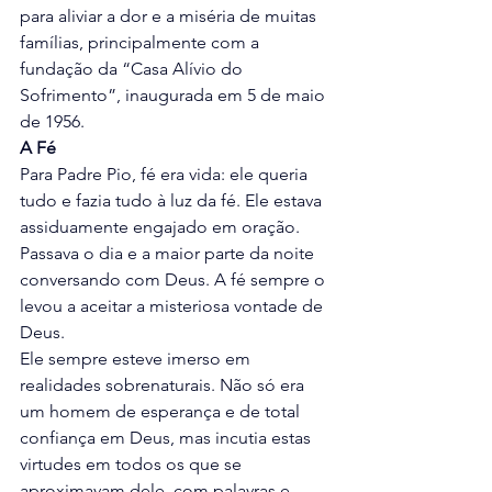
para aliviar a dor e a miséria de muitas 
famílias, principalmente com a 
fundação da “Casa Alívio do 
Sofrimento”, inaugurada em 5 de maio 
de 1956.
A Fé
Para Padre Pio, fé era vida: ele queria 
tudo e fazia tudo à luz da fé. Ele estava 
assiduamente engajado em oração. 
Passava o dia e a maior parte da noite 
conversando com Deus. A fé sempre o 
levou a aceitar a misteriosa vontade de 
Deus.
Ele sempre esteve imerso em 
realidades sobrenaturais. Não só era 
um homem de esperança e de total 
confiança em Deus, mas incutia estas 
virtudes em todos os que se 
aproximavam dele, com palavras e 