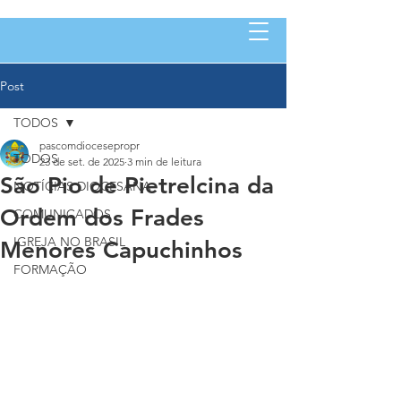
Post
TODOS
pascomdiocesepropr
TODOS
23 de set. de 2025
3 min de leitura
São Pio de Pietrelcina da
NOTÍCIAS DIOCESANA
Ordem dos Frades
COMUNICADOS
IGREJA NO BRASIL
Menores Capuchinhos
FORMAÇÃO