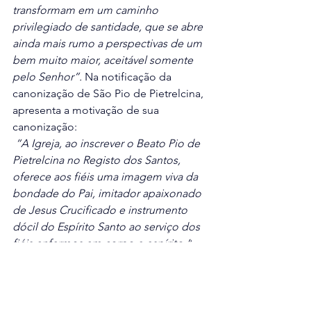
transformam em um caminho 
privilegiado de santidade, que se abre 
ainda mais rumo a perspectivas de um 
bem muito maior, aceitável somente 
pelo Senhor”.
 Na notificação da 
canonização de São Pio de Pietrelcina, 
apresenta a motivação de sua 
canonização: 
“A Igreja, ao inscrever o Beato Pio de 
Pietrelcina no Registo dos Santos, 
oferece aos fiéis uma imagem viva da 
bondade do Pai, imitador apaixonado 
de Jesus Crucificado e instrumento 
dócil do Espírito Santo ao serviço dos 
fiéis enfermos em corpo e espírito.”
Seus restos mortais são venerados em 
San Giovanni Rotondo, no santuário 
dedicado a ele.
Minha oração