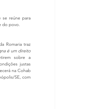
 se reúne para 
e do povo.
a Romaria traz 
na é um direito 
tirem sobre a 
ndições justas 
tecerá na Cohab 
ópolis/SE, com 