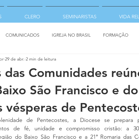
S
CLERO
SEMINARISTAS
VIDA RE
COMUNICADOS
IGREJA NO BRASIL
FORMAÇÃO
pr
29 de abr.
2 min de leitura
s das Comunidades reú
 Baixo São Francisco e do
s vésperas de Pentecost
lenidade de Pentecostes, a Diocese se prepara pa
tos de fé, unidade e compromisso cristão: a 30
gião do Baixo São Francisco e a 21ª Romaria das C