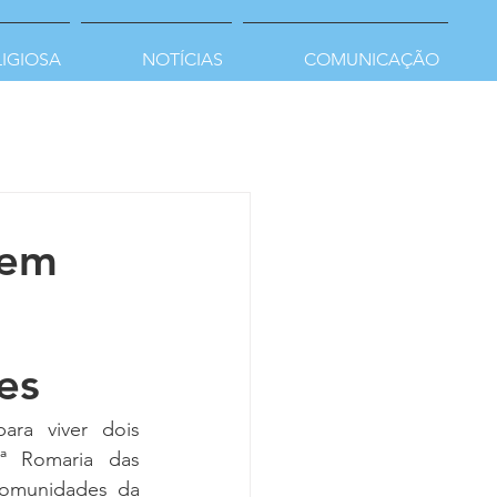
LIGIOSA
NOTÍCIAS
COMUNICAÇÃO
nem
es
ra viver dois 
ª Romaria das 
omunidades da 