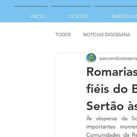
INÍCIO
DIOCESE
PARÓQUIA
TODOS
NOTÍCIAS DIOCESANA
pascomdiocesepro
Romaria
fiéis do
Sertão à
Às vésperas da So
importantes momen
Comunidades da Re