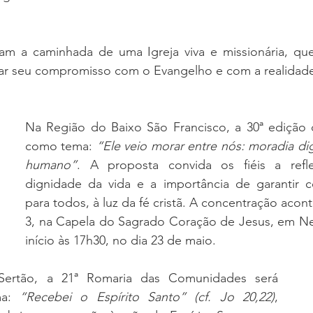
am a caminhada de uma Igreja viva e missionária, que
novar seu compromisso com o Evangelho e com a realidad
Na Região do Baixo São Francisco, a 30ª edição d
como tema: 
“Ele veio morar entre nós: moradia dig
humano”
. A proposta convida os fiéis a refle
dignidade da vida e a importância de garantir co
para todos, à luz da fé cristã. A concentração acon
3, na Capela do Sagrado Coração de Jesus, em Ne
início às 17h30, no dia 23 de maio.
ertão, a 21ª Romaria das Comunidades será 
ma: 
“Recebei o Espírito Santo” (cf. Jo 20,22)
, 