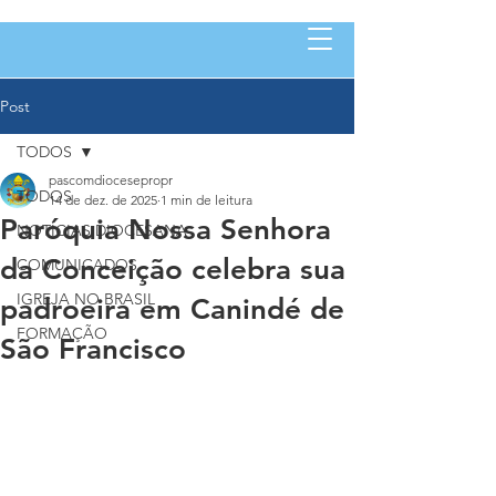
Post
TODOS
pascomdiocesepropr
TODOS
14 de dez. de 2025
1 min de leitura
Paróquia Nossa Senhora
NOTÍCIAS DIOCESANA
da Conceição celebra sua
COMUNICADOS
IGREJA NO BRASIL
padroeira em Canindé de
FORMAÇÃO
São Francisco