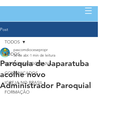
Post
TODOS
pascomdiocesepropr
TODOS
30 de abr.
1 min de leitura
Paróquia de Japaratuba
NOTÍCIAS DIOCESANA
acolhe novo
COMUNICADOS
IGREJA NO BRASIL
Administrador Paroquial
FORMAÇÃO