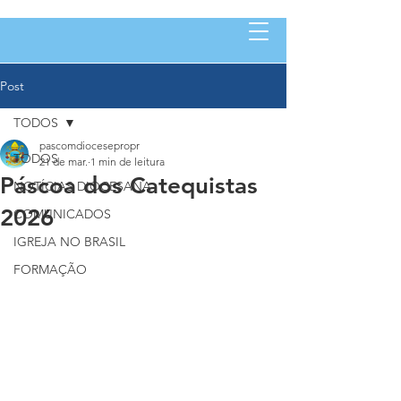
Post
TODOS
pascomdiocesepropr
TODOS
21 de mar.
1 min de leitura
Páscoa dos Catequistas
NOTÍCIAS DIOCESANA
2026
COMUNICADOS
IGREJA NO BRASIL
FORMAÇÃO