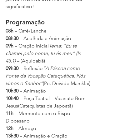
significativo!
Programação
08h
 – Café/Lanche
08h30
 – Acolhida e Animação
09h
 – Oração Inicial
Tema: “Eu te 
chamei pelo nome, tu és meu” (Is 
43,1)
 – (Aquidabã)
09h30
 – Reflexão
“A Páscoa como 
Fonte da Vocação Catequética: Nós 
vimos o Senhor”
(Pe. Deivide Marcklai)
10h30
 – Animação
10h40
 – Peça Teatral – Vicariato Bom 
Jesus(Catequistas de Japoatã)
11h
 – Momento com o Bispo 
Diocesano
12h
 – Almoço
13h30
 – Animação e Oração