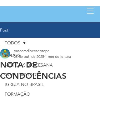
Post
TODOS
pascomdiocesepropr
TODOS
23 de out. de 2025
1 min de leitura
NOTA DE
NOTÍCIAS DIOCESANA
CONDOLÊNCIAS
COMUNICADOS
IGREJA NO BRASIL
FORMAÇÃO