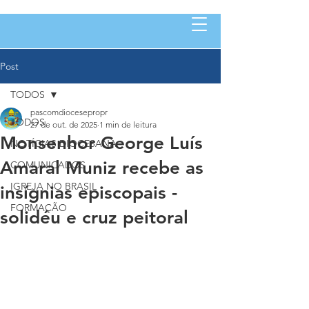
Post
TODOS
pascomdiocesepropr
TODOS
27 de out. de 2025
1 min de leitura
Monsenhor George Luís
NOTÍCIAS DIOCESANA
Amaral Muniz recebe as
COMUNICADOS
IGREJA NO BRASIL
insígnias episcopais -
FORMAÇÃO
solidéu e cruz peitoral