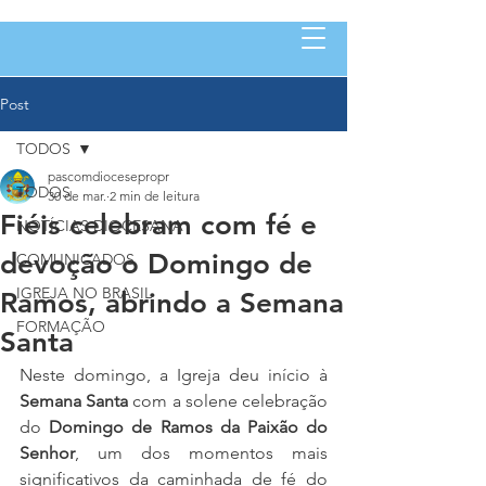
Post
TODOS
pascomdiocesepropr
TODOS
30 de mar.
2 min de leitura
Fiéis celebram com fé e
NOTÍCIAS DIOCESANA
devoção o Domingo de
COMUNICADOS
IGREJA NO BRASIL
Ramos, abrindo a Semana
FORMAÇÃO
Santa
Neste domingo, a Igreja deu início à 
Semana Santa
 com a solene celebração 
do 
Domingo de Ramos da Paixão do 
Senhor
, um dos momentos mais 
significativos da caminhada de fé do 