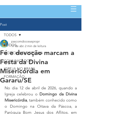
Post
TODOS
pascomdiocesepropr
TODOS
17 de abr.
2 min de leitura
Fé e devoção marcam a
NOTÍCIAS DIOCESANA
Festa da Divina
COMUNICADOS
IGREJA NO BRASIL
Misericórdia em
FORMAÇÃO
Gararu/SE
No dia 12 de abril de 2026, quando a 
Igreja celebrou o 
Domingo da Divina 
Misericórdia
, também conhecido como 
o Domingo na Oitava da Páscoa, a 
Paróquia Bom Jesus dos Aflitos, em 