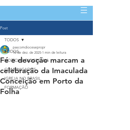
Post
TODOS
pascomdiocesepropr
TODOS
10 de dez. de 2025
1 min de leitura
Fé e devoção marcam a
NOTÍCIAS DIOCESANA
celebração da Imaculada
COMUNICADOS
IGREJA NO BRASIL
Conceição em Porto da
FORMAÇÃO
Folha