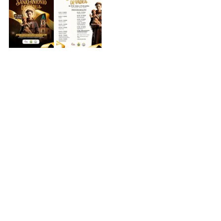
Participe dos festejos em honra a 
Santo Antônio. 
NOTÍCIAS DIOCESANA
Ver tudo
Posts recentes