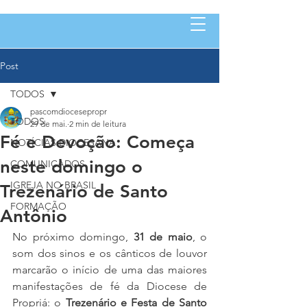
Post
TODOS
pascomdiocesepropr
TODOS
29 de mai.
2 min de leitura
Fé e Devoção: Começa
NOTÍCIAS DIOCESANA
neste domingo o
COMUNICADOS
IGREJA NO BRASIL
Trezenário de Santo
FORMAÇÃO
Antônio
No próximo domingo, 
31 de maio
, o 
som dos sinos e os cânticos de louvor 
marcarão o início de uma das maiores 
manifestações de fé da Diocese de 
Propriá: o 
Trezenário e Festa de Santo 