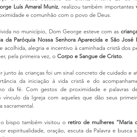
rge Luís Amaral Muniz
, realizou também importantes 
proximidade e comunhão com o povo de Deus.
ivida no município, Dom George esteve com as 
crianç
stia da Paróquia Nossa Senhora Aparecida e São José
 acolhida, alegria e incentivo à caminhada cristã dos 
r, pela primeira vez, o 
Corpo e Sangue de Cristo
.
 junto às crianças foi um sinal concreto de cuidado e at
rtância da iniciação à vida cristã e do acompanham
ho da fé. Com gestos de proximidade e palavras de
 vínculo da Igreja com aqueles que dão seus primeir
a sacramental.
o bispo também visitou o 
retiro de mulheres “Maria 
r espiritualidade, oração, escuta da Palavra e busca s