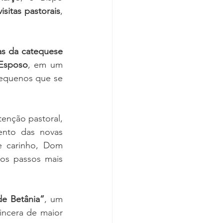
visitas pastorais
, 
as da catequese 
 Esposo
, em um 
pequenos que se 
enção pastoral, 
ento das novas 
 carinho, Dom 
os passos mais 
de Betânia”
, um 
incera de maior 