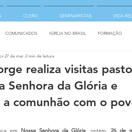
S
CLERO
SEMINARISTAS
VIDA RE
COMUNICADOS
IGREJA NO BRASIL
FORMAÇÃO
pr
27 de mar.
2 min de leitura
ge realiza visitas pasto
 Senhora da Glória e
e a comunhão com o pov
ença em 
Nossa Senhora da Glória
, ontem,
 26 de m