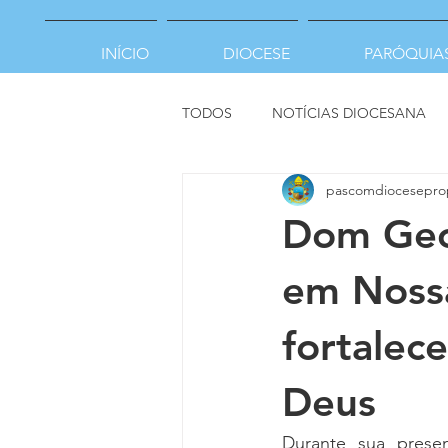
INÍCIO
DIOCESE
PARÓQUIA
TODOS
NOTÍCIAS DIOCESANA
pascomdiocesepro
Dom Geor
em Nossa
fortalec
Deus
Durante sua pres