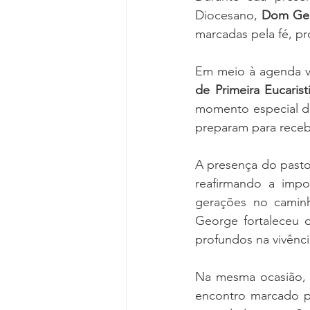
Diocesano, 
Dom Geo
marcadas pela fé, 
Em meio à agenda v
de Primeira Eucari
momento especial de
preparam para recebe
A presença do pastor
reafirmando a impo
gerações no camin
George fortaleceu o
profundos na vivênci
Na mesma ocasião, 
encontro marcado po