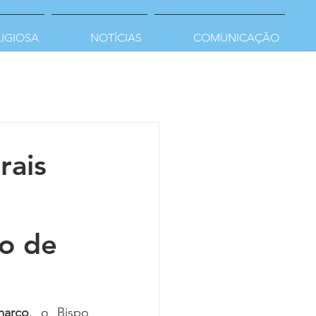
LIGIOSA
NOTÍCIAS
COMUNICAÇÃO
rais
o de
arço
, o Bispo 