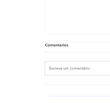
Comentários
Escreva um comentário
Clero da Diocese de Propriá
celebra o Dia do Padre em
Porto da Folha
DIOCESE DE PROPRIÁ
Igreja Católica Apostólica Romana