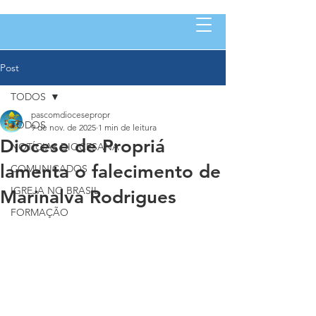
Post
TODOS
pascomdiocesepropr
TODOS
9 de nov. de 2025
1 min de leitura
Diocese de Propriá
NOTÍCIAS DIOCESANA
lamenta o falecimento de
COMUNICADOS
IGREJA NO BRASIL
Marinalva Rodrigues
FORMAÇÃO