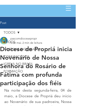
Post
TODOS
pascomdiocesepropr
TODOS
5 de mai.
2 min de leitura
Diocese de Propriá inicia
NOTÍCIAS DIOCESANA
Novenário de Nossa
COMUNICADOS
IGREJA NO BRASIL
Senhora do Rosário de
FORMAÇÃO
Fátima com profunda
participação dos fiéis
Na noite desta segunda-feira, 04 de 
maio, a Diocese de Propriá deu início 
ao Novenário de sua padroeira, Nossa 