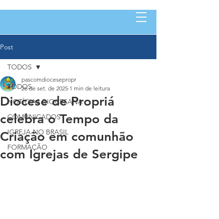
Post
TODOS
pascomdiocesepropr
TODOS
26 de set. de 2025
1 min de leitura
Diocese de Propriá
NOTÍCIAS DIOCESANA
celebra o Tempo da
COMUNICADOS
IGREJA NO BRASIL
Criação em comunhão
FORMAÇÃO
com Igrejas de Sergipe