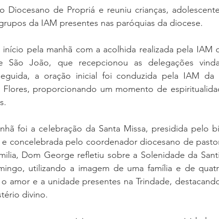
 Diocesano de Propriá e reuniu crianças, adolescentes
rupos da IAM presentes nas paróquias da diocese.
início pela manhã com a acolhida realizada pela IAM d
 São João, que recepcionou as delegações vindas
guida, a oração inicial foi conduzida pela IAM da 
s Flores, proporcionando um momento de espiritualidad
s.
hã foi a celebração da Santa Missa, presidida pelo bi
 concelebrada pelo coordenador diocesano de pastora
milia, Dom George refletiu sobre a Solenidade da Santí
ingo, utilizando a imagem de uma família e de quatro
, o amor e a unidade presentes na Trindade, destacando
tério divino.