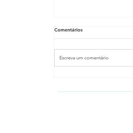
Comentários
Escreva um comentário
Clero da Diocese de Propriá
celebra o Dia do Padre em
Porto da Folha
DIOCESE DE PROPRIÁ
Igreja Católica Apostólica Romana
Conferência Nacional dos Bispos do B
CNBB NE 3 / Sub-Região Pastoral 2