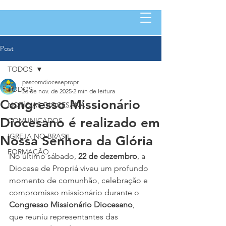
Post
TODOS
pascomdiocesepropr
TODOS
26 de nov. de 2025
2 min de leitura
Congresso Missionário
NOTÍCIAS DIOCESANA
Diocesano é realizado em
COMUNICADOS
IGREJA NO BRASIL
Nossa Senhora da Glória
FORMAÇÃO
No último sábado, 
22 de dezembro
, a 
Diocese de Propriá viveu um profundo 
momento de comunhão, celebração e 
compromisso missionário durante o 
Congresso Missionário Diocesano
, 
que reuniu representantes das 