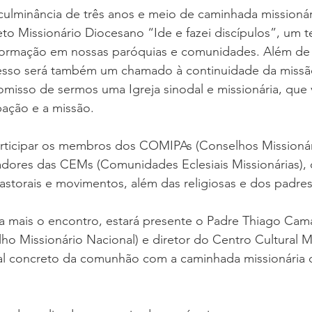
culminância de três anos e meio de caminhada missionár
eto Missionário Diocesano “Ide e fazei discípulos”, um
formação em nossas paróquias e comunidades. Além de 
resso será também um chamado à continuidade da missã
isso de sermos uma Igreja sinodal e missionária, que v
pação e a missão.
rticipar os membros dos COMIPAs (Conselhos Missionár
adores das CEMs (Comunidades Eclesiais Missionárias), 
storais e movimentos, além das religiosas e dos padre
da mais o encontro, estará presente o Padre Thiago Ca
 Missionário Nacional) e diretor do Centro Cultural Mi
al concreto da comunhão com a caminhada missionária d