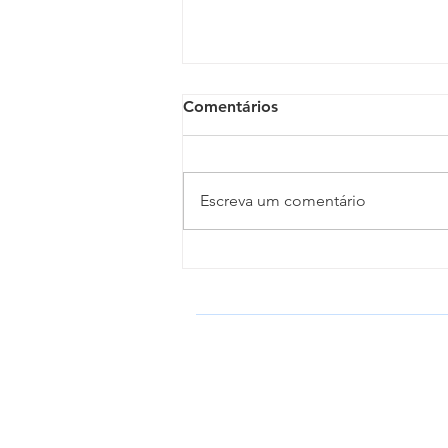
Comentários
Escreva um comentário
Clero da Diocese de Propriá
celebra o Dia do Padre em
Porto da Folha
DIOCESE DE PROPRIÁ
Igreja Católica Apostólica Romana
Conferência Nacional dos Bispos do B
CNBB NE 3 / Sub-Região Pastoral 2