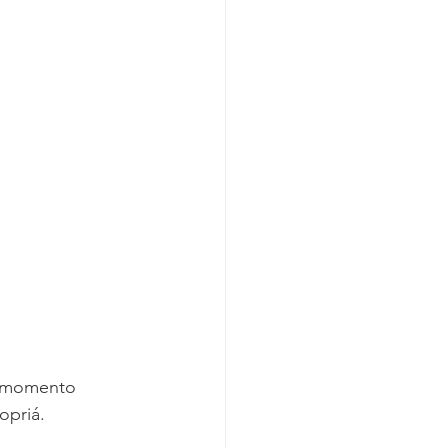
m momento 
opriá.