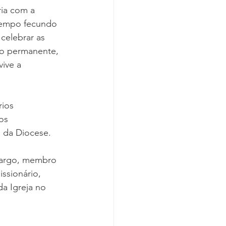
ia com a 
 tempo fecundo 
celebrar as 
o permanente, 
ive a 
ios 
os 
s da Diocese.
margo, membro 
ssionário, 
a Igreja no 