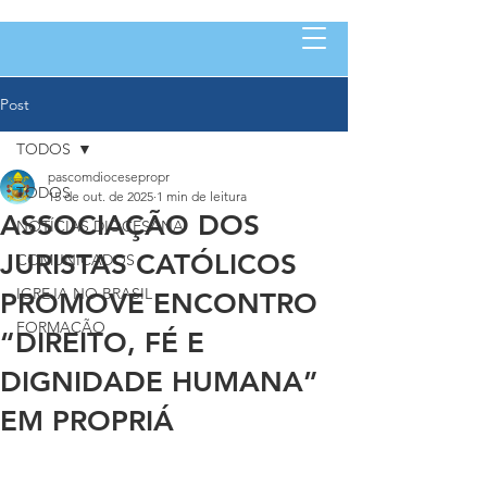
Post
TODOS
pascomdiocesepropr
TODOS
15 de out. de 2025
1 min de leitura
ASSOCIAÇÃO DOS
NOTÍCIAS DIOCESANA
JURISTAS CATÓLICOS
COMUNICADOS
IGREJA NO BRASIL
PROMOVE ENCONTRO
FORMAÇÃO
“DIREITO, FÉ E
DIGNIDADE HUMANA”
EM PROPRIÁ