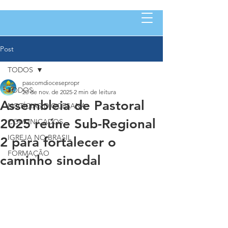
Post
TODOS
pascomdiocesepropr
TODOS
20 de nov. de 2025
2 min de leitura
Assembleia de Pastoral
NOTÍCIAS DIOCESANA
2025 reúne Sub-Regional
COMUNICADOS
IGREJA NO BRASIL
2 para fortalecer o
FORMAÇÃO
caminho sinodal