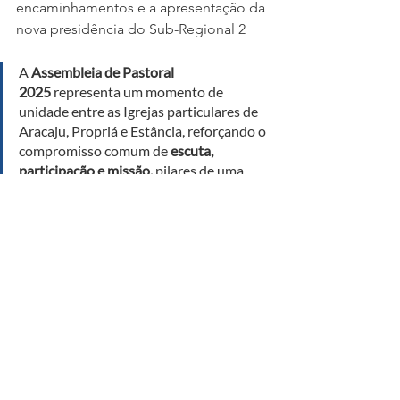
encaminhamentos e a apresentação da 
nova presidência do Sub-Regional 2
A 
Assembleia de Pastoral 
2025
 representa um momento de 
unidade entre as Igrejas particulares de 
Aracaju, Propriá e Estância, reforçando o 
compromisso comum de 
escuta, 
participação e missão,
 pilares de uma
Igreja Sinodal
 que busca ser cada vez 
mais próxima das realidades do povo de 
Deus.
NOTÍCIAS DIOCESANA
Ver tudo
Posts recentes