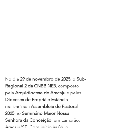
No dia 
29 de novembro de 2025
, o 
Sub-
Regional 2 da CNBB NE3
, composto 
pela 
Arquidiocese de Aracaju
 e pelas 
Dioceses de Propriá e Estância
, 
realizará sua 
Assembleia de Pastoral 
2025
 no 
Seminário Maior Nossa 
Senhora da Conceição
, em Lamarão, 
Aracaju/SE. Com início às 8h, o 