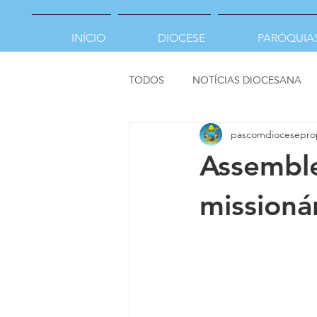
INÍCIO
DIOCESE
PARÓQUIA
TODOS
NOTÍCIAS DIOCESANA
pascomdiocesepro
Assembl
missioná