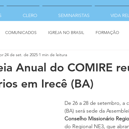
S
CLERO
SEMINARISTAS
VIDA RE
COMUNICADOS
IGREJA NO BRASIL
FORMAÇÃO
pr
24 de set. de 2025
1 min de leitura
eia Anual do COMIRE re
rios em Irecê (BA)
De 26 a 28 de setembro, a c
(BA) será sede da Assemble
Conselho Missionário Regi
do Regional NE3, que abran