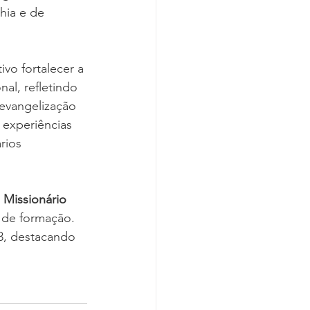
hia e de 
vo fortalecer a 
al, refletindo 
 evangelização 
 experiências 
rios 
Missionário 
 de formação.
3, destacando 