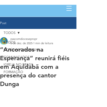
Post
TODOS
pascomdiocesepropr
TODOS
6 de dez. de 2025
1 min de leitura
“Ancorados na
NOTÍCIAS DIOCESANA
Esperança” reunirá fiéis
COMUNICADOS
IGREJA NO BRASIL
em Aquidabã com a
FORMAÇÃO
presença do cantor
Dunga